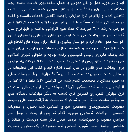
ایم و در حوزه حمل و نقل عمومی با اعمال سقف بهای خدمات باعث ایجاد
مشکلات مالی برای رانندگان حمل و نقل عمومی شده است وی در ادامه
کاهش اعداد و ارقام در نرخ عوارض را باعث کاهش خدمات دانست و گفت
در محاسباتی ساخت مسکن با اعمال افزایش ۴۰% و تخفیف ۲۸.۵% نرخ
عوارض به رشد ۰ % می‌رسد که عملا هیچ افزایشی نداشته و طبق نرخ سال
گذشته عوارض پرداخت می شود اربابی در پایان شهربازی را بعنوان اولین
خواسته عموم اعلام کرد و خواستار پیگیری و اقدام برای پروژه های تقاطع غیر
همسطح میدان خرمشهر و هوشمند سازی خدمات شهرداری تا پایان سال
شد یوسف مغروری رئیس کمیسیون برنامه بودجه و حقوقی شورای اسلامی
شهر بجنورد در نطق پیش از دستور به تخفیف دائمی ۲۰% در دفترچه عوارض
برای پرداخت های نقدی در سال آینده اشاره کرد و گفت این تخفیفات در
راستای عدالت محور بوده است و با اعمال ۴۰ % افزایش نرخ عوارضات محلی
در حوزه مسکن با محاسبات انجام شده این افزایش ۴۰% فقط ۱.۲ تا ۲% در
افزایش بهای تمام شده مسکن تاثیرگذار خواهد بود و این در حالی است که
نرخ عوارض شهرداری کمترین نرخ نسبت به دیگر عوارضات دستگاه های
مرتبط در ساخت مسکن می باشد در ادامه نسبت به قرائت نامه های رسیده،
مصوبات کمیسیون‌های تخصصی شورای اسلامی شهر بجنورد و مصوبات
کمیسیون توافقات شهرداری بجنورد اقدام که پس از بحث و تبادل نظر
مواردی مصوب و صورتجلسه گردید شایان ذکر است دویست و هفتاد و
هشتمین جلسه رسمی شورای اسلامی شهر بجنورد در یک بخش و بصورت