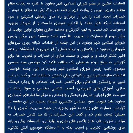
السادات افشین فر عضو شورای اسلامی شهر بجنورد با اشاره به بیانات مقام
معظم رهبری، تبیین و روایت گری از فتنه اخیر و گزارش به موقع به مردم از
خسارات ایجاد شده را قبل از برقراری راه های ارتباطی اینترنتی و سوء
استفاده شبکه های معاند را اقدامی ضروری دانست و از شهردار بجنورد
درخواست کرد نسبت به تهیه گزارش و مستند سازی بعنوان اولین روایت گر
برای مردم از خسارات و تخریب ها شهر باشد جمشید عین بیگی رئیس
شورای اسلامی شهر بجنورد در این جلسه از اقدامات شبانه روزی نیروهای
شهرداری بجنورد در پاکسازی و ایجاد فضای آرام شهری در اغتشاشات و فتنه
اخیر تشکر کردند و بر تبیین و مستند سازی از خسارات و تخریب ها برای
گزارشی به موقع مردم به عنوان یک مطالبه تاکید کرد مهندس سید محسن
موسوی نایب رئیس شورای اسلامی شهر بجنورد در این جلسه خواستار
اقدامات سازنده شهرداری و کارکنان برای کاهش خسارات شد و گفت در کنار
تبیین و روشنگری اقداماتی برای کاهش خسارات اجتماعی با رویکرد فرهنگ
سازی، آموزش های شهروندی، آسیب شناسی اجتماعی و سواد رسانه در
سیاست های اجرایی سازمان فرهنگی واجتماعی و دیگر ساختارهای شهرداری
بجنورد باید تقویت شود مهندس کشمیری شهردار بجنورد در این جلسه در
گزارشی خسارت های وارده به شهر بجنورد در حوزه مدیریت شهری را ۳۰
میلیارد تومان اعلام کرد و گفت این خسارات در ۱۵ بند شامل خسارات به
مبلمان شهری، قاب ها و باکس های نوری و تبلیغاتی، تاسیسات برقی و پایه
های روشنایی، تخریب و آسیب بدنه به ۴ دستگاه خودروی آتش نشانی،