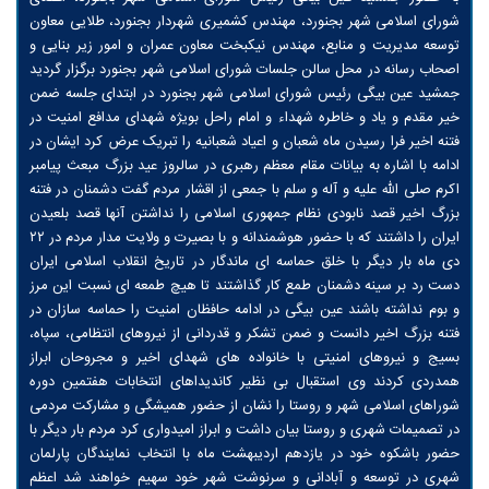
شورای اسلامی شهر بجنورد، مهندس کشمیری شهردار بجنورد، طلایی معاون
توسعه مدیریت و منابع، مهندس نیکبخت معاون عمران و امور زیر بنایی و
اصحاب رسانه در محل سالن جلسات شورای اسلامی شهر بجنورد برگزار گردید
جمشید عین بیگی رئیس شورای اسلامی شهر بجنورد در ابتدای جلسه ضمن
خیر مقدم و یاد و خاطره شهداء و امام راحل بویژه شهدای مدافع امنیت در
فتنه اخیر فرا رسیدن ماه شعبان و اعیاد شعبانیه را تبریک عرض کرد ایشان در
ادامه با اشاره به بیانات مقام معظم رهبری در سالروز عيد بزرگ مبعث پیامبر
اکرم صلی الله علیه و آله و سلم با جمعی از اقشار مردم گفت دشمنان در فتنه
بزرگ اخیر قصد نابودی نظام جمهوری اسلامی را نداشتن آنها قصد بلعیدن
ایران را داشتند که با حضور هوشمندانه و با بصیرت و ولایت مدار مردم در ۲۲
دی ماه بار دیگر با خلق حماسه ای ماندگار در تاریخ انقلاب اسلامی ایران
دست رد بر سینه دشمنان طمع کار گذاشتند تا هیچ طمعه ای نسبت این مرز
و بوم نداشته باشند عین بیگی در ادامه حافظان امنیت را حماسه سازان در
فتنه بزرگ اخیر دانست و ضمن تشکر و قدردانی از نیروهای انتظامی، سپاه،
بسیج و نیروهای امنیتی با خانواده های شهدای اخیر و مجروحان ابراز
همدردی کردند وی استقبال بی نظیر کاندیداهای انتخابات هفتمین دوره
شوراهای اسلامی شهر و روستا را نشان از حضور همیشگی و مشارکت مردمی
در تصمیمات شهری و روستا بیان داشت و ابراز امیدواری کرد مردم بار دیگر با
حضور باشکوه خود در یازدهم اردیبهشت ماه با انتخاب نمایندگان پارلمان
شهری در توسعه و آبادانی و سرنوشت شهر خود سهیم خواهند شد اعظم