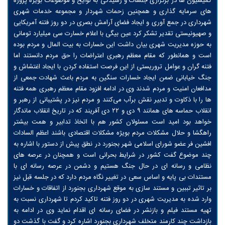
کمیسیون ها در برگزاری جلسات و رسیدگی به لوایح و موضوعات بویژه پروژه
های سرمایه گذاری و همچنین زحمات شهردار و مجموعه خدمات شهری
شهرداری در جمع آوری و ایجاد فضای آرامش بصری در دو روز فتنه آمریکایی
و صهیونیستی تقدیر تشکر کرد عین بیگی با اعلام خسارت سی میلیارد تومانی
به حوزه مدیریت شهری بیان داشت این خسارات به بیت المال و مردم بوده
است و همانطور که مقام معظم رهبری اعتراضات را حق مردم دانستند اما
فتنه گران و عوامل تروریستی از این فرصت استفاده کردن با ایجاد اغتشاش و
جنگ خیابانی ضمن ایجاد خسارات سنگین به مردم باعث شهادت جمعی از
مدافعان امنیت و مردم شدند وی در ادامه افزود مقام معظم رهبری همه فتنه
ها را با ذکاوت و تدبیر نقش برآب می‌کنند و مردم نیز در پشتیبانی از رهبر و
انقلاب حماسه های همانند ۹ دی و ۲۲ دی آفریند که در تاریخ انقلاب ماندگار
خواهد بود امید است مسئولان کشور هم با اتخاذ تدابیر و همت بیشتر
راهگشا و حلال مشکلات مردم بویژه مشکلات اقتصادی باشند اعظم السادات
افشین فر عضو شورای اسلامی شهر بجنورد در نطق پیش از دستور با اشاره به
چند موضوع گفت کشور در شرایط بحرانی است و همچنان در عرصه های
نظامی و رسانه ای در حال جنگ هستیم و دشمن در عرصه رسانه ای با
مستندات بی پایه و اساس سعی در تغییر نگاه مردم دارد که در جلسه قبل نیز
بر تاثیر تببین و مستند سازی به موقع شهرداری بجنورد از اتفاقات و خسارات
وارد شده به مدیریت شهری در دو روز فتنه تاکید کردم تا شهرداری نسبت به
تهیه مستند فیلم و بازنشر در فضای رسانه ای اقدام نماید وی در ادامه به
بازداشت چند کارمند متخلف شهرداری بجنورد اشاره کرد و گفت با گذشت دو