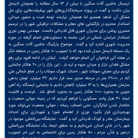
ترمینال ماشین آلات سنگین با بیش از ۱۳ سال مطالبه را همچنان لاینحل
بیان داشت و گفت در پروژه سرمایه‌گذاری‌های شهر پیشرفت‌هایی برای حل
مشکل آن شاهد هستیم اما همچنان نیازمند توجه است و حضور میدانی
استاندار محترم در بازگشایی های معابر و مشکلات ترافیکی شهر را در ترسیم
مسیری روشن برای مدیران شهری قابل قدردانی دانست. مهندس بهمن نوری
استاندار خراسان شمالی در این جلسه به دستاوردهای انجام گرفته در حوزه
مدیریت شهری اشاره کرد و گفت : موضوع پارکینگ ماشین آلات سنگین به
یک مسئله لاینحل مبدل شده بود که با تصویب ۱۰ هکتار زمین در منطقه لنگر
در هفته آتی فراخوان آن انجام خواهد گرفت . ایشان در ادامه افزود برای رفع
مشکل فقدان بازار و میدان میوه و تره بار ، این بازار را در ۲۰ هکتار جانمایی
کردیم برای معرفی سوغات شهر ، احداث شهرک سوغات را در ضلع شمالی علی
آباد در ۲۲۰۰۰ متر در مرحله صدور سند قرار دادیم ۳۲ میلیارد تومان بدهی
سازمان همیاری‌ها را به ۱۴ میلیارد کاهش دادیم با جابجایی ایستگاه راه آهن
جوین به بجنورد ۱۰۰۰ هکتار زمین به بجنورد الحاق شد . فرصت و قابلیت
ایجاد ۳۰ هزار واحد مسکونی را فراهم آوردیم که در زمینه جوانی جمعیت و
خانه‌دار شدن ایثارگران، حتی اصحاب رسانه ، جوانی جمعیت می‌تواند مورد
بهره‌برداری قرار بگیرد. نوری از اهتمام شورا و شهرداری برای احداث
بیمارستان مادر و کودک قدردانی کرد و گفت : نمایشگاه بین‌المللی موجود در
شهر را در شان استان نمی‌دانیم و به منظور ایجاد یک نمایشگاه بین‌المللی
درخور و شأن مردم ، ۵۰ هکتار زمین برای اختصاص به این امر تصویب