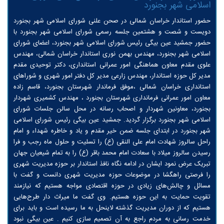
اسلامی شهر بجنورد
حضور استاندار خراسان شمالی در صحن علنی شورای اسلامی شهر بجنورد
دویست و شصت و هشتمین جلسه رسمی شورای اسلامی شهر بجنورد با
حضور جمشید عین بیگی رئیس شورای اسلامی شهر بجنورد، اعضای شورای
اسلامی شهر بجنورد، مهندس بهمن نوری استاندار خراسان شمالی، مهندس
علوی مقدم معاون هماهنگی امور عمرانی استانداری، دکتر توحیدی مقدم
مدیر کل حوزه استاندار، مهندس زارعی مدیر کل دفتر امور شهری و شوراهای
استانداری خراسان شمالی ،موفق فرماندار شهرستان بجنورد، قاسم زاده
معاون امور عمرانی فرمانداری شهرستان بجنورد ، مهندس کشمیری شهردار
بجنورد، معاونین شهردار و اصحاب رسانه در محل سالن جلسات شورای
اسلامی شهر بجنورد برگزار گردید. جمشید عین بیگی رئیس شورای اسلامی
شهر بجنورد در ابتدای جلسه ضمن خیر مقدم و یاد و خاطره شهداء و امام
راحل سالروز شهادت امام علی النقی (ع) را تسلیت و حلول ماه رجب و فرا
رسیدن سالروز میلاد با سعادت امام محمد باقر (ع) را به تمام شیعیان جهان
تبریک عرض نمود ایشان در ادامه نگاه نافذ استاندار بر حوزه مدیریت شهری
را فرصتی راهگشا در موضوعات حوزه مدیریت شهری دانست و گفت با
مسائل و چالش‌های زیادی در حوزه اقتصادی مواجه هستیم که نیازمند
تقویت حمایت به این حوزه هستیم. وی گفت ما میراث دار طرح‌هایی
هستیم که از دوران مدیریت گذشته لاینحل به ما رسیده است و باید برای
خدمت رسانی به مردم راجع به آن تصمیم سازی کنیم . عین بیگی نبود