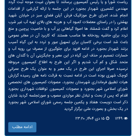
ریاست شورا و یا رئیس کمیسیون برسانند تا بعنوان غیبت موجه ثبت گردد
مهندس کشمیری شهردار بجنورد در این جلسه با ارائه گزارشی از اقدامات
انجام شده، اجرای طرح موزائیک فرش آیلن فضای سبز در خیابان شهید
بهشتی را در راستای معضلات کمبود آب و هزینه های بالای تهیه آب غیر شرب
اعلام کرد و گفت شمشاد ها اصولا گیاهانی پر آب و با خاصیت پرچین و منع
تردد برای حاشیه رودخانه ها مناسب هستند که کاربرد آن در معابر عمومی
باعث شد است برخی کاسبان برای تسهیل عبور و تردد به این گیاه آسیب
بزنند شهردار بجنورد در ادامه افزود برای جلوگیری از مصرف بی رویه آب و
خسارات تصمیم بر حذف این گیاه در این معبر و جایگزینی آن با گلدان های
متحد شکل و کم آب شدیم و اگر این طرح به اطلاع کمیسیون مربوطه
نرسیده صرفا اجرای این طرح در یک معبر و به عنوان یک طرح عمرانی
کوچک شهری بوده است در ادامه نسبت به قرائت نامه های رسیده گزارش
هیات تطبیق فرمانداری شهرستان بجنورد، مصوبات کمیسیون های تخصصی
شورای اسلامی شهر بجنورد و مصوبات کمیسیون توافقات شهرداری بجنورد
اقدام که پس از بحث و تبادل نظر مواردی مصوب و صورتجلسه گردید شایان
ذکر است دویست هفتاد و یکمین جلسه رسمی شورای اسلامی شهر بجنورد
در یک بخش و بصورت علنی برگزار گردید
۱۲۴۹
۱۵ دی ۱۴۰۴, ۲۳:۲۰
ادامه مطلب