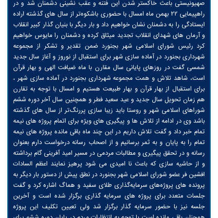
صهیونیستی باعث خاکستر شدن این فتنه و عقب نشینی دشمنان شد و در
راهپیمایی ۲۲ بهمن ماه امسال با حضوری باشکوه‌تر از سال های گذشته اراده
ایستادگی را به دشمنان نشان خواهیم داد و بار دیگر با بنیان گذار کبیر انقلاب
و آرمان های شهدای انقلاب تجدید میثاق کرده و دشمنان را مایوس خواهیم
کرد رئیس‌ شورای اسلامی شهر بجنورد ضمن تقدیر و تشکر از مجموعه
شهرداری بجنورد در آماده سازی شهر برای استقبال از نوروز و آغاز سال جدید
شمسی گفت در روزهای پایانی سال مقارن با ماه ضیافت الهی و بهار قرآن
است، شاهد تلاش و همت مجموعه شهرداری بجنورد در آماده سازی شهر ،
برای استقبال از بهار قرآن و بهار طبیعت هستیم و امسال با توجه به تقارن
هم زمان تحویل سال جدید و عيد سعید فطر و همچنین سال آخر دوره ششم
شوراهای اسلامی شهر و روستا باید زیبا سازی پررنگ‌تر از سال های گذشته
باشد وی در ادامه از تلاش ها و پیگیری های ویژه برای اتمام پروژه های نیمه
تمام خبر داد و گفت تلاش داریم در این چند ماه باقی مانده پروژه های نیمه
تمام را به پایان و به ثمر برسانیم و از اصحاب رسانه درخواست دارم بعنوان
رسانه و در تحقق پیگیری و مطالبات مردمی در مسیر امید آفرینی گام برداشته
و از حاشیه سازی که باعث نا امیدی می شود پرهیز نمایند اعظم السادات
افشین فر عضو شورای اسلامی شهر بجنورد در نطق پیش از دستور بار دیگر به
پرونده های پروژه‌های سرمایه‌گذاری طلای سفید و هماگ اشاره کرد و گفت
جلسات متعدد برای پروژه های سرمایه گذاری برگزار شده است و آخرین
جلسه نیز با حضور سرمایه گذار برگزار شد ولی تعیین تکلیف این پروژه
همچنان باقی مانده است با توجه به انتظارات مردم در پایان دوره ششم برای