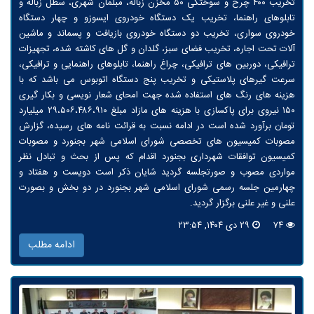
تخریب ۴۰۰ چرخ و سوختگی ۵۰ مخزن زباله، مبلمان شهری، سطل زباله و
تابلوهای راهنما، تخریب یک دستگاه خودروی ایسوزو و چهار دستگاه
خودروی سواری، تخریب دو دستگاه‌ خودروی بازیافت و پسماند و ماشین
آلات تحت اجاره، تخریب فضای سبز، گلدان و گل های کاشته شده، تجهیزات
ترافیکی، دوربین های ترافیکی، چراغ راهنما، تابلوهای راهنمایی و ترافیکی،
سرعت گیرهای پلاستیکی و تخریب پنج دستگاه اتوبوس می باشد که با
هزینه های رنگ های استفاده شده جهت امحای شعار نویسی و بکار گیری
۱۵۰ نیروی برای پاکسازی با هزینه های مازاد مبلغ ۲۹،۵۰۶،۴۸۶،۹۱۰ میلیارد
تومان برآورد شده است در ادامه نسبت به قرائت نامه های رسیده، گزارش
مصوبات کمیسیون های تخصصی شورای اسلامی شهر بجنورد و مصوبات
کمیسیون توافقات شهرداری بجنورد اقدام که پس از بحث و تبادل نظر
مواردی مصوب و صورتجلسه گردید شایان ذکر است دویست و هفتاد و
چهارمین جلسه رسمی شورای اسلامی شهر بجنورد در دو بخش و بصورت
علنی و غیر علنی برگزار گردید.
۷۴
۲۹ دی ۱۴۰۴, ۲۳:۵۴
ادامه مطلب