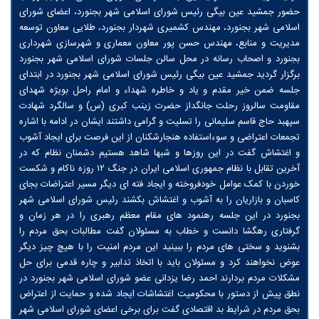
حضور جمشید عین بیگی رئیس شورای اسلامی شهر بجنورد، اعضای شورای
اسلامی شهر بجنورد، مهندس کشمیری شهردار بجنورد، طلایی معاون توسعه
مدیریت و منابع، مهندس حسن پور معاون معماری و شهرسازی شهرداری
بجنورد و اصحاب رسانه در محل سالن جلسات شورای اسلامی شهر بجنورد
برگزار گردید جمشید عین بیگی رئیس شورای اسلامی شهر بجنورد در ابتدای
جلسه ضمن خیر مقدم و یاد و خاطره شهداء و امام راحل بویژه شهدای
مقاومت سالروز رحلت جانگداز حضرت زینب کبری (س) و سالگرد شهادت
سپهبد حاج قاسم سلیمانی را تسلیت و گرامی داشتند ایشان در ادامه با اشاره
تجمعات اعتراضی و سوءاستفاده هنجارشکنان از این فرصت برای ایجاد آشوب
و اغتشاش گفت در این روزها و شبها شاهد هستیم دشمنان نظام که در
آخرین تقابل با نظام جمهوری اسلامی ایران در جنگ ۱۲ روزه ناکام و شکست
خوردن با کمک عوامل خودفروخته و ایجاد فته ای دیگر مسیر اعتراضات بجای
کاسبان و بازاریان را به آشوب و اغتشاش بکشند رئیس شورای اسلامی شهر
بجنورد در این جلسه رهنمود های مقام معظم رهبری را در هر زمان و
گرفتاری رهگشا دانست و خطاب به مسئولان گفت مطالبات بحق مردم را
بشنوید و سختی های مردم را ببینید این مردم امنیت را با هیچ چیز دیگر
عوض نخواهند کرد و مسئولان باید با اتخاذ تدابیر و چاره قدمی برای حل
مشکلات مردم بردارند احمد رضا یزدانی عضو شورای اسلامی شهر بجنورد در
نطق پیش از دستور با محکومیت اغتشاشات ایجاد شده و حمایت از اعتراض
بحق مردم در شرایط بد اقتصادی گفت برای برخی اعضای شورای اسلامی شهر