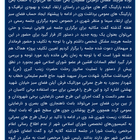
بوده هرچند مسائل ترافیکی همچنان باقی است اما می‌توان با حساب باقی
مانده پارکینگ گام های موثری در راستای ارتقاء کیفت و بهبودی ترافیک و
پارکینگ های عمومی برداشت وی در ادامه با پیشنهاد ایجاد حساب فضای سبز
برای ارتقاء سیما و منظر شهری در خصوص نحوه برگزاری جلسه رسمی در
هفته گذشته گفت مکاتبه برای برگزاری جلسه غیر قانونی نیست و حتی
می‌توان بعنوان یک رویه جدید در دستور کار قرار گیرد برای حضور در این
جلسه هرچند مشکل شخصی داشتم ولی با توجه به تکلیف و حضور فرماندار
و میهمانان دعوت شده جلسه را برگزار کردیم تعیین تکلیف پروژه هماگ هم
دغدغه شورا است که با توجه به زمان باقی مانده باید مورد توجه و بررسی
قرار گیرد اعظم السادات افشین فر عضو شورای اسلامی شهر بجنورد در نطق
پیش از دستور با تسلیت سالروز رحلت حضرت زینب کبری (س) و
گرامیداشت سالگرد شهادت سردار سپهبد شهید حاج قاسم سلیمانی خطاب به
شهردار بجنورد به طرح عمرانی موزائیک فرش آیلن فضای سبز خیابان شهید
بهشتی اشاره کرد و این طرح را فرصتی برای سوء استفاده برخی کاسبان در
سد معبر دانست و گفت اجرای این طرح ضمن نارضایتی برخی شهروندان و
از بین بردن فضای سبز می‌تواند باعث ناهنجاری های بصری و نارضایتی
عمومی گردد همچون طرح پوشاندن جوی های سطح شهر که باعث ایجاد
مشکلات زیست شهری شد وی در ادامه با تاکید بر ارسال طرح های عمرانی
به کمیسیون‌های تخصصی شورای اسلامی شهر از عدم اطلاع رسانی اعلام
مرخصی ریاست شورا در جلسه گذشته گلایه کرد و گفت اعضای شورای
اسلامی شهر حق دارند بدانند رئیس شورا مرخصی است به مکرر در گروه