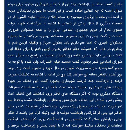
ماه از کشف تخلف و بازداشت چند تن از کارکنان شهرداری بجنورد برای مردم
سوال است که چه اتفاقی افتاده است و نیاز است ما بعنوان نمایندگان مردم
و اصحاب رسانه با پیگیری موضوع به مردم اطلاع رسانی نمایند افشین فر در
قسمت دیگری از نطق پیش از دستور با اشاره به سرگذشت شهید نواب
صفوی دفاع از حریم جمهوری اسلامی ایران را بر همه مسئولان ضروری
دانست و گفت برخی در این خصوص منفعلانه برخورد می‌کنند و ما بعنوان
مسئولان شهری که ادعا هم داریم باید بعنوان سرباز و وظیفه اولین قدم را
برداریم در حالی که همیشه مقام معظم رهبری اولین قدم را برای حفظ این
انقلاب بر می دارد مهندس کشمیری شهردار بجنورد در پاسخ به سوال عضو
شورای اسلامی شهر بجنورد گفت مستند فیلم خسارات وارد شده با توجه به
حجم گسترده به حوزه مدیریت شهری در حال تهیه و تدوین است و در چند
روز آینده بازنشر رسانه ای خواهد شد وی در ادامه با اشاره به تخلفات صورت
گرفته و بازداشت چند کارمند شهرداری بجنورد گفت این تخلف در حوزه
پرونده های شهرداری بجنورد نبوده است بلکه در نحوه محاسبات حقوقات
دستگاه دیگری بوده که اگر دستگاه های ناظر ورود نداشتند این تخلف اصلا
روشن نمی شد در این تخلف هیچ مدیر و معاونی بازداشت نشده و فقط سه
نفر کارمند که یک نفر مسئول یک بخش بوده دستگیر شده اند که در حال
حاضر نیز پس از گذراندن بازداشت موقت با قید وثیقه آزاد می باشند تا حکم
نهایی برایشان صادر گردد کشمیری در ادامه گفت برای تکرار نشدن اینگونه
تخلفات از دستگاه مرتبط خواسته ایم تا با ایجاد بستر و زیرساخت برخط و