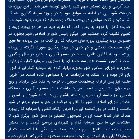
امید آفرینی و رفع تبعیض سهم شهر را برای توسعه شهر باید از این پروژه ها
دریافت شود وی در ادامه به موانع موجود در پروژه سرمایه‌گذاری هماگ
اشاره کرد و گفت موانعی در پروژه هماگ وجود دارد که باید برطرف شود و با
جدیت کامل با توجه به زمان کمی که داریم باید در هر دو پروژه ورود و
تعیین تکلیف گردد جمشید عین بیگی رئیس شورای اسلامی شهر بجنورد در
خصوص روند پیگیری پروژه‌ های سرمایه گذاری گفت در این پرونده ها هیچ
گونه مصلحت اندیشی و کم کاری در روند پیگیری صورت نگرفته و پرونده
پروژه سرمایه گذاری طلای سفید در مسیر قانونی خودش در حال پیگیری
است تا کنون نشست های سه جانبه ای با مشاورین سرمایه گذار، شهرداری
بجنورد و شورای اسلامی شهر بجنورد برگزار کرده ایم سرمایه گذار نیز تا کنون
پای کار بوده و با استناد به قراردادها ما را همراهی کرده است، در آخرین
جلسه نیز پس از ارائه پیشنهادت طرفین، با توجه به مفاد متن قرارداد و رفع
ابهام برای مشاورین و اعضا ضرورت داشت تا در مسیر پیگیری با دستگاه
قضایی نیز جلسه ای مشورتی داشته باشیم وی در ادامه شهردار را امین و
اعضای شورای اسلامی شهر را ناظر و مراقب بر حق و سهم مردم در شهر
دانست و گفت در روز گذشته نیز در آخرین ارتباط تلفنی با سرمایه گذار پروژه
هماگ قرار شدتا جلسه ای در کمیسیون تلفیقی در محل شورا برگزار شود تا
اختلافات فی ما بین سرمایه گذار و شهرداری بررسی گردد.. و به محض
حصول نتیجه به اطلاع عموم خواهد رسید عین بیگی با اعلام حمایت از
سرمایه‌گذاران ابراز امیدواری کرد با توجه به مدت زمان کمی که تا پایان دوره