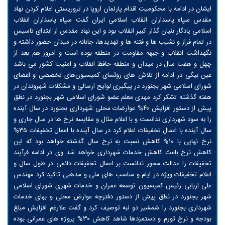
ایشان در ادامه با محکومیت اقدام پارلمان اروپا در تروریستی اعلام کردن نهاد
مقدس سپاه پاسداران انقلاب اسلامی ایران گفت سپاه پاسداران انقلاب
اسلامی یادگار بنیان گذار کبیر انقلاب بود و این نهاد مقدس از ابتدای تاسیس
در تمام فراز و نشیب ها و فتنه ها و تهدیدها، جانانه در میدان حضور داشته و
نگهداشت انقلاب و جبهه مقاومت در منطقه بوده است و امروز هم بعد از
چهل و هفت سال در میدان و منطقه حافظ انقلاب و امنیت کشور می باشد
عین بیگی در ادامه از تلاش های روئسای کمیسیون‌های تخصصی و اعضای
شورای اسلامی شهر بجنورد در پیگیری لوایح ارسالی و مشکلات شهروندان در
هفته گذشته تشکر کرد مهدی معلم عضو شورای اسلامی شهر بجنورد در نطق
پیش از دستور افزایش ۴۰% عوارضات محلی شهرداری بجنورد در سال آینده
را به سود شهرداری ندانست و با اعلام مثال و مقایسه نرخ ها در سال جاری و
سال آینده با اعمال تخفیفات اعلام کرد در سال آینده با اعمال تخفیفات ۳۵%
نرخ نهایی با ۱۰% کاهش نسبت به نرخ سال گذشته خواهد بود که این
کاهش نرخ باعث کاهش خدمات شهرداری خواهد شد وی در ادامه فرآیند
تخفیفات را عدالت محور ندانست بر اعمال تخفیفات دائمی در طول سال و
اعلام تخفیفات ويژه در ایام و مناسب های ملی و مذهبی تاکید کرد مهندس
علی اربابی رئیس کمیسیون توسعه عمران و خدمات شهری شورای اسلامی
شهر بجنورد در نطق پیش از دستور دفترچه عوارض محلی و بهای خدمات
شهرداری‌ بجنورد را شمشیر دو لبه توصیف کرد و گفت علارغم افزایش مبلغ
بودجه و نرخ تورم و دستمزدها شاهد کاهش ۳۰% پروژه های عمرانی بوده