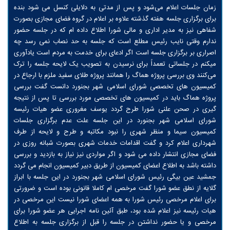
زمان جلسات اعلام می‌شود و پس از مدتی به دلایلی کنسل می شود بنده
برای برگزاری جلسه هفته گذشته علاوه بر اعلام در گروه فضای مجازی بصورت
شفاهی نیز به مدیر اداری و مالی شورا اطلاع داده ام که در جلسه حضور
ندارم وقتی نایب رئیس مطلع است که جلسه به حد نصاب نمی رسد چه
اصراری بر برگزاری جلسه است اگر ادعای برای خدمت به مردم است یادآوری
میکنم در جلساتی تعمداً برای نرسیدن به تصویب یک لایحه جلسه را ترک
می‌کنند وی بررسی پروژه هماگ را همانند پروژه طلای سفید ملزم با ارجاع در
کمیسیون های تخصصی شورای اسلامی شهر بجنورد دانست گفت بررسی
پروژه هماگ باید در کمیسیون های تخصصی مورد بررسی تا پس از نتیجه
گیری در صحن علنی شورا طرح گردد یوسف مغروری عضو هیات رئیسه
شورای اسلامی شهر بجنورد در این جلسه علت عدم برگزاری جلسات
کمیسیون سیما و منظر شهری را نبود مکاتبه و طرح و لایحه از طرف
شهرداری اعلام کرد و گفت اقدامات خدمات شهری بصورت شبانه روزی در
فضای مجازی انتشار داده می شود و اگر مواردی نیز نیاز به بازدید و بررسی
داشته باشد به اطلاع اعضای کمیسیون از طریق دبیر کمیسیون انجام می گردد
جمشید عین بیگی رئیس شورای اسلامی شهر بجنورد در این جلسه با ابراز
گلایه از نطق عضو شورا گفت مرخصی ام کاملا قانونی بوده است و ضرورتی
برای اعلام مرخصی رئیس شورا به همه اعضای شورا نیست این مرخصی در
هیات رئیسه نیز اعلام شده بود، طبق آئین نامه اجرایی هر عضو شورا برای
مرخصی و یا حضور نداشتن در جلسه را قبل از برگزاری جلسه به اطلاع