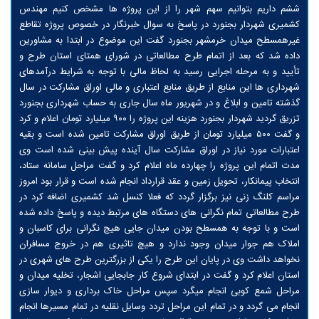
ششم داریم بتوانیم سهم شهر را از این پروژه ها مشخص کنیم مهندس
کشمیری شهردار بجنورد در پاسخ به سوال خبرنگار در خصوص پروژه تقاطع
غیرهمسطح میدان خرمشهر بجنورد گفت این موضوع در ابتدا به مشاورین
داده شد که بعد از اتمام طرح مطالعاتی در شورای همتای استان طرح و
تأیید و به مرحله اجرایی رسید به لحاظ مالی با توجه به شرایط درآمدهای
شهرداری ها این منابع از طریق منابع اعتباری و مالی اوراق مشارکت در سال
گذشته تامین و ابلاغ و در شهریور ماه سال جاری به حساب شهرداری بجنورد
تزریق گردید شهردار بجنورد هزینه این پروژه را ۹۰۰ میلیارد تومان اعلام و کرد
و گفت ۵۰۰ میلیارد تومان از طریق اوراق مشارکت تامین شده است و بقیه
اعتبارات مورد نیاز در اوراق مشارکت سال آینده پیش بینی شده است وی
مدت اتمام این پروژه را چهارده ماه اعلام کرد و گفت مراحل سامانه ستاد،
انتخاب پیمانکار، تحویل زمین و عقد قرارداد انجام شده است و قرار بود امروز
مراسم کلنگ زنی نیز برگزار گردد که فعلا کنسل شد کشمیری اضافه کرد در
طرح مطالعاتی تمام نگرانی های دستگاه های مرتبط دیده و پاسخ داده شده
است و با توجه به همسطح بودن میدان جایی هیچ نگرانی برای کاسبان و
املاک هم جوار میدان وجود ندارد و هیچ تاثیری هم در خروج مسافران
نخواهد داشت وی در پایان این طرح را یکی از بزرگترین طرح های شهری در
استان اعلام کرد و گفت در ابتدای شروع کار جابجایی اشجار، تخلیه میدان و
مراحل شمع کوبی انجام میگرد سپس مراحل خاک برداری و دیوار سازی
انجام می گردد و در تمام این مراحل تردد وسایل نقلیه در تمام مسیرها انجام