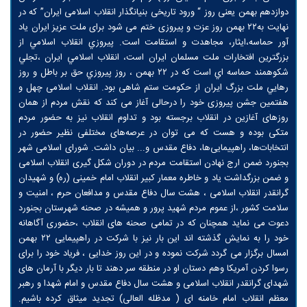
دوازدهم بهمن یعنی روز “ ورود تاریخی بنیانگذار انقلاب اسلامی ایران” که در
نهایت به۲۲ بهمن روز عزت و پیروزی ختم می شود برای ملت عزیز ایران یاد
آور حماسه،ایثار، مجاهدت و استقامت است. پيروزي انقلاب اسلامي از
بزرگترين افتخارات ملت مسلمان ايران است، انقلاب اسلامي ايران ،تجلي
شكوهمند حماسه اي است كه در ۲۲ بهمن ، روز پيروزي حق بر باطل و روز
رهايي ملت بزرگ ايران از حکومت ستم شاهی بود. انقلاب اسلامی چهل‌ و
هفتمین جشن پیروزی خود را درحالی آغاز می کند که نقش مردم از همان
روز‌های آغازین در انقلاب برجسته بود و تداوم انقلاب نیز به حضور مردم
متکی بوده و هست که می توان در عرصه‌های مختلفی نظیر حضور در
انتخابات‌ها، راهپیمایی‌ها، دفاع مقدس و... بیان داشت. شورای اسلامی شهر
بجنورد ضمن ارج نهادن استقامت مردم در دوران شکل گیری انقلاب اسلامی
و ضمن بزرگداشت یاد و خاطره معمار کبیر انقلاب امام خمینی (ره) و شهیدان
گرانقدر انقلاب اسلامی ، هشت سال دفاع مقدس و مدافعان حرم ، امنیت و
سلامت کشور ،از عموم مردم شهید پرور و همیشه در صحنه شهرستان بجنورد
دعوت می نماید همچنان که در تمامی صحنه های انقلاب ،حضوری آگاهانه
خود را به نمایش گذشته اند این بار نیز با شرکت در راهپیمایی ۲۲ بهمن
امسال برگزار می گردد شرکت نموده و در این روز خدایی ، فریاد خود را برای
رسوا کردن آمریکا وهم دستان او در منطقه سر دهند تا بار دیگر با آرمان های
شهدای گرانقدر انقلاب اسلامی و هشت سال دفاع مقدس و امام شهدا و رهبر
معظم انقلاب امام خامنه ای ( مدظله العالی) تجدید میثاق کرده باشیم.