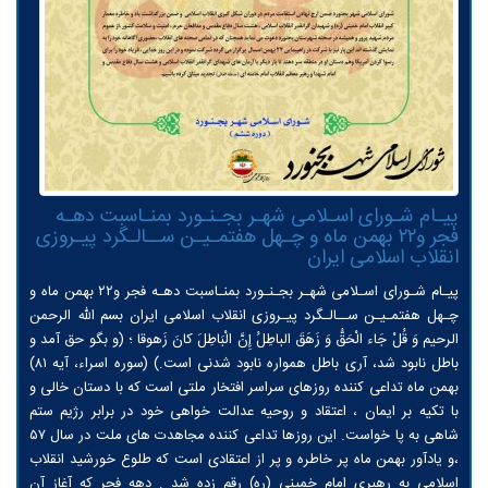
پیـام شـورای اسـلامی شهـر بجـنـورد بمنـاسبت دهـه
فجر و۲۲ بهمن ماه و چـهل هفتمـیـن ســالـگرد پیـروزی
انقلاب اسلامی ایران
پیـام شـورای اسـلامی شهـر بجـنـورد بمنـاسبت دهـه فجر و۲۲ بهمن ماه و
چـهل هفتمـیـن ســالـگرد پیـروزی انقلاب اسلامی ایران بسم الله الرحمن
الرحیم وَ قُلْ جَاء الْحَقُّ وَ زَهَقَ الباطِلُ إِنَّ الْبَاطِلَ كانَ زَهوقا ؛‌ (و بگو حق آمد و
باطل نابود شد، آرى باطل همواره نابود شدنى است.) (سوره اسراء، آيه ۸۱)
بهمن ماه تداعی کننده روزهای سراسر افتخار ملتی است که با دستان خالی و
با تکیه بر ایمان ، اعتقاد و روحیه عدالت خواهی خود در برابر رژیم ستم
شاهی به پا خواست. این روزها تداعی کننده مجاهدت های ملت در سال ۵۷
،و یادآور بهمن ماه پر خاطره و پر از اعتقادی است که طلوع خورشید انقلاب
اسلامی به رهبری امام خمینی (ره) رقم زده شد . دهه فجر که آغاز آن