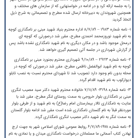
را به جلسه ارائه کرد و در ادامه در خواستهایی که از سازمان های مختلف و
همچنین شهروندان به دبیرخانه ارسال شده مطرح و تصمیماتی به شرح ذیل
اتخاذ گردید:
۱- نامه شماره ۱۹۸۳ – ۸/۷/۸۹ اداره محترم بنیاد شهید مبنی بر نامگذاری کوچه
به نام شهید نوروزمحمد احمدی مطرح، مقرر شد درصورتی که کوچه ای
درمحل موجود باشد و در مکان دیگری به نام شهید نامگذاری نشده باشد پس
از گزارش شهرداری در جلسه آتی تصمیم گیری خواهد شد.
۲- نامه شماره ۲۹۲۳ – ۹/۱۰/۸۹ شهرداری محترم بجنورد مبنی بر نامگذاری
کوچه به نام شهید ابوالفضل ناظمی مطرح، مقرر شد درصورتی که کوچه در
محله بدون نام وجود دارد تصویب شد تا شهردای محترم نسبت به نصب تابلو
دیوارکوب به نام شهید اقدام گردد.
۳- نامه شماره ۳۱۹۸- ۷/۱۱/۸۹ خانواده محترم شهید دکتر سید مصیب لنگری
مبنی بر نامگذاری بلوار خروجی به سمت روستای لنگر مطرح، مقرر شد با
عنایت به نامگذاری تالار بیمارستان امام رضا(ع) به نام شهید و از طرفی بلوار
موردنظر قبلاً به نام گلستان نامگذاری شده است مقرر شد ادامه بلوار گلستان
به سمت لنگر به نام شهید دکتر مصیب لنگری نامگذاری گردد.
۴- نامه شماره ۱۹۷۸-۶/۷/۸۹ روابط عمومی شورای اسلامی شهر به جهت ارج
نهادن کتاب آسمانی ما مسلمانان درخواست نامگذاری میدان و یا نمادی به نام