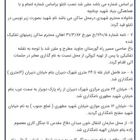
بر اساس شماره می باشد مقرر شد نصب تابلو براساس شماره انجام و با
هماهنگی بنیاد شهید چنانچه
خانواده محترم شهیدی درمحل ساکن می باشد نام شهید بصورت زیر نویس در
تابلو قید گردد.
۷ – نامه شماره ۷۶۰/۵/خ مورخ ۳۱/۳/۸۷ اهالی محترم ساکن زمینهای تفکیک
شده
باغ صاحبی مسیر راه گورستان جاوید مطرح و مقرر شد با توجه به نقشه
تفکیکی یا پس از تهیه کروکی از محل نسبت به نام گذاری معابر در جلسات
آتی اقدام گردد.
۸ – حد فاصل انبار غله تا ۲۴ متری شهرک دبیران بنام خیابان دبیران (۱۶متری )
نامگذاری شد.
۹– خیابان ۲۴ متری مرکزی شهرک دبیران از راه پارک دوبرار به سمت غرب بنام
خیابان شهید مطهری نامگذاری شد.
۱۰– خیابان ۱۲ متری موازی خیابان شهید مطهری ( ضلع جنوب ) به نام خیابان
شهید مفتح نامگذاری گردید.
۱۱– از محل سازمان انتقال خون میدان دفاع مقدس تا جنگل کاری معصوم
زاده بنام خیابان الهیه نامگذاری شد.
۱۲– گذر واقع در ضلع جنوب جنگل کاری به سمت شمال بر اساس کروکی بنام