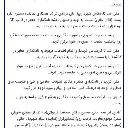
نمودند.
· مقرر شد کارشناس شهرداری( آقای فرزادی فر )با همکاری نماینده محترم اداره
پست (آقای خانی) نسبت به تهیه و تدوین نقشه نامگذاری معابر در قالب CD
نرم افزاری که قابلیت جستجو هم دارد به کمیته ارائه نمایند.
· مقرر شد به جهت تسریع در امور نامگذاری جلسات کمیته به صورت هفتگی
روز پنجشنبه ساعت ۱۰ صبح در شورا برگزار گردد.
· مقرر شد تا کارشناس شهرداری تمام اطلاعات مربوط به نامگذاری معابر در
گذشته را با مستندات در جلسه آتی به کمیته گزارش نماید.
· مقرر شد به جهت تکمیل تیم کارشناسی کمیته آقای باقرپور نیز به عنوان
کارشناس و مطلع امور دینی به جلسه دعوت شوند.
· مقرر گردید در نامگذاری معابر و مکانها شئونات اسلامی و ملی و ظرفیت های
محلی با توجه به فرهنگ غنی اسلامی و ایرانی مورد توجه قرار گیرد.
در پایان با قرائت نام اعضای کمیته نامگذاری به شرح ذیل جلسه به پایان
رسید.
آقایان: ابراهیم امانی،حسین پیلتن،جمشید گریوانی(سه نفر از اعضای شورای
شهر)،موفق(معاونت فرمانداری)،شمشیرگران(نماینده بنیاد شهید) ، خانی
(نماینده پست)،باقرپور(کارشناس و مطلع امور دینی)،صمدیانی(کارشناس