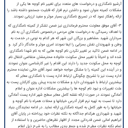
آرشیو نامگذاری و درخواست های متعدد برای تغییر نام کوچه ها یکی از
مشکلات کمیته عنوان نمود و داشتن نرم افزار که قابلیت جستجو داشته باشد را
ارائه راهکار نمود که در تسریع نامگذاری بسیار موثر و مفید ارزیابی نمودند.
۳- آقای موفق معاونت محترم فرمانداری نیز ضمن تشکر از کمیته نامگذاری که
با اهداف رسیدگی به درخواست های مردمی درخصوص نامگذاری آن به نام
سرداران شهید ،مشاهیر و بزرگان این شهر که هر کدام به نوعی در خدمت به
وطن و شهروندان نقش بسزایی را ایفا نمودند امری موثر و ماندگار ذکر کرد .و
در ادامه ضمن تاکید بر تغییر نکردن نام کوچه هایی که به نام شهدا نامگذاری
شده اند و احیاناً با تغییر محل سکونت خانواده محترمشان متقاضی انتقال نام
کوچه به محل سکونت جدید را دارند این اقدام را غیر کارشناسی عنوان نمودند
و در آینده این کمیته را با مشکل مواجه خواهد نمود.آقای خانی نماینده محترم
اداره پست نیز با تشریح چگونگی ارتباط اداره پست با نامگذاری معابر که
بیشترین ارتباط با شهروندان دارد و مشکلات عدیده پیش روی کارکنان پست به
علت تغییرات و نبود نام کوچه ها را بیشترین مشکلات اداره عنوان و اعلام
آمادگی نمودند در صورت ارائه نقشه کامل معابر سطح شهر اداره پست آمادگی
دارد تا نسبت به تهیه نرم افزار آدرس خیابانها و محلات همراه با نام کوچه و
خیابانها را به طور کامل به کمیته نامگذاری ارائه نماید. در ادامه نمایندگان بنیاد
شهید و شهرداری هرکدام جداگانه به نکته نظرات خود پرداخته در پایان آقای
ابراهیم امانی ضمن قدردانی مجدد از اظهار نظرهای حاضرین و با استفاده از
تمام نکته نظرات مطرح شده و جمع بندی مطالب را به شرح ذیل اعلام