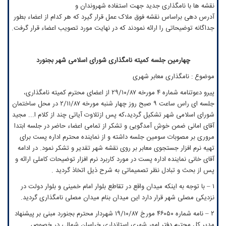
نقشه ها با نامگذاری جدید جهت استفاده شهروندان و
آدرس دهی براساس نقشه فوق ملاک عمل قرار گیرد که هر کدام از اعضاء بطور
جداگانه توضیحاتی را ارائه نمودند که در نهایت مورد تصویب اعضاء قرار گرفت.
چهارمین جلسه کمیته نامگذاری شورای اسلامی شهر بجنورد
موضوع : نامگذاری معابر شهری
پیرو دعوتنامه شماره ۴ مورخه ۲۹/۱۰/۸۷ از اعضای محترم کمیته نامگذاری،
جلسه ای راس ساعت ۹ صبح روز چهار شنبه مورخه ۲/۱۱/۸۷ در محل ساختمان
شورای اسلامی شهر تشکیل گردید،که پس ازتلاوت آیاتی چند از کلام ا... مجید
آقای امانی ضمن خوش آمدگویی و تشکر از تمامی اعضاء حاضر در جلسه ابتدا
مروری بر مصوبات سومین جلسه داشته و از نماینده محترم اداره پست برای
تهیه نرم افزار جستجوی معابر بر روی نقشه شهر تقدیر و تشکر نمود. در ادامه
آقای خانی نماینده اداره پست در مورد کاربرد نرم افزار توضیحات کاملی ارائه و
پس از بحث و تبادل نظر تصمیماتی به شرح ذیل اتخاذ گردید .
۱ – با توجه به اینکه میدان واقع در تقاطع بلوار امام خمینی و بلوار دولت در
نزدیکی مصلی شهر قرار دارد این میدان بنام میدان مصلی نامگذاری گردید.
۲ – نامه شماره ۴۶۰۵۰ مورخ ۱۹/۱۰/۸۷ شهردار محترم بجنورد مبنی بر پیشنهاد
مدیر کل محترم دفتر امور شهری استانداری خراسان شمالی در خصوص