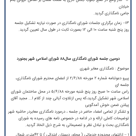
خیابان
جامی نامگذاری گردید.
۱۳– زمان برگزاری جلسات شورای نامگذاری در صورت نیازبه تشکیل جلسه
روز پنج شنبه ساعت ۱۰ الی ۱۲ بصورت ثابت در طول سال تعیین گردید.
دومین جلسه شورای نامگذاری سال۸۸ شورای اسلامی شهر بجنورد
موضوع : نامگذاری معابر شهری
پیرو دعوتنامه شماره ۲ مورخه ۲/۶/۸۸ از اعضای محترم شورای نامگذاری،
جلسه ای
راس ساعت ۱۰ صبح روز پنج شنبه مورخه ۵/۶/۸۸ در محل ساختمان شورای
اسلامی شهر تشکیل گردید،که پس ازتلاوت آیاتی چند از کلام ا... مجید آقای
پیلتن ضمن خوش آمدگویی
و تشکر از تمامی اعضاء حاضر در جلسه ، درمورد نامگذاری معابردر حاشیه شهر
توضیحات کاملی ارائه و در ادامه در خصوص نامه های رسیده به شورای
نامگذاری بحث و تبادل نظر و تصمیماتی به شرح ذیل اتخاذ گردید.
۱ – ازانتهای محدوده خدماتی ( مجاور دبستان ابتدائی ) تا ۴۲متری شمال