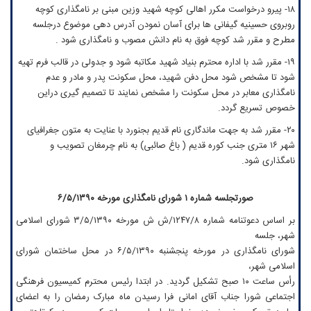
۱۸- پیرو درخواست مکرر اهالی کوچه شهید وزین مبنی بر نامگذاری کوچه
روبروی حسینیه گیفانی ها برای آسان نمودن آدرس دهی موضوع درجلسه
مطرح و مقرر شد کوچه فوق به نام دانش مصوب و نامگذاری شود .
۱۹- مقرر شد با اداره محترم بنیاد شهید مکاتبه شود و جدولی در قالب فرم تهیه
شود تا مشخص شود محل دفن شهید، محل سکونت پدر و مادر و عدم
نامگذاری معابر در محل سکونت را مشخص نمایند تا تصمیم گیری دراین
خصوص تسریع گردد.
۲۰- مقرر شد به جهت ماندگاری نام قدیم بجنورد با عنایت به متون جغرافیای
شهر ۱۶ متری جنب کوره قدیم ( باغ صائبی) به نام چرمغان تصویب و
نامگذاری شود.
صورتجلسه شماره ۱ شورای نامگذاری مورخه ۶/۵/۱۳۹۰
بر اساس دعوتنامه شماره ۱۲۴۷/۸/ش ش مورخه ۳/۵/۱۳۹۰ شورای اسلامی
شهر، جلسه
شورای نامگذاری در مورخه پنجشنبه ۶/۵/۱۳۹۰ در محل ساختمان شورای
اسلامی شهر،
رأس ساعت ۱۰ صبح تشکیل گردید. در ابتدا رئیس محترم کمیسیون فرهنگی
اجتماعی شورا جناب آقای امانی فرا رسیدن ماه مبارک رمضان را به اعضای