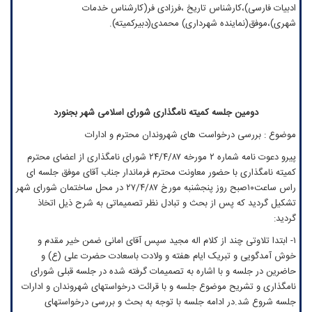
ادبیات فارسی)،کارشناس تاریخ ،فرزادی فر(کارشناس خدمات
شهری)،موفق(نماینده شهرداری) محمدی(دبیرکمیته).
دومین جلسه کمیته نامگذاری شورای اسلامی شهر بجنورد
موضوع : بررسی درخواست های شهروندان محترم و ادارات
پیرو دعوت نامه شماره ۲ مورخه ۲۴/۴/۸۷ شورای نامگذاری از اعضای محترم
کمیته نامگذاری با حضور معاونت محترم فرماندار جناب آقای موفق جلسه ای
راس ساعت۱۰صبح روز پنجشنبه مورخ ۲۷/۴/۸۷ در محل ساختمان شورای شهر
تشکیل گردید که پس از بحث و تبادل نظر تصمیماتی به شرح ذیل اتخاذ
گردید:
۱- ابتدا تلاوتی چند از کلام اله مجید سپس آقای امانی ضمن خیر مقدم و
خوش آمدگویی و تبریک ایام هفته و ولادت باسعادت حضرت علی (ع) و
حاضرین در جلسه و با اشاره به تصمیمات گرفته شده در جلسه قبلی شورای
نامگذاری و تشریح موضوع جلسه و با قرائت درخواستهای شهروندان و ادارات
جلسه شروع شد.در ادامه جلسه با توجه به بحث و بررسی درخواستهای