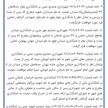
۹- نامه شماره ۷۶-۱۷/۸/۸۶ شهرداری محترم مبنی بر نامگذاری بلوار حدفاصل
۳۲ (مسیرشمالی)تا میدان توحید به نام سرداران شهید مطرح که پس از بحث
و بررسی و تبادل نظر با نامگذاری بلوار فوق به نام بلوار شهیدان گرانقدر امامی
فرد مورد موافقت قرارگرفت.
۱۰- نامه شماره ۷۷-۱۷/۸/۸۶ شهرداری محترم مهر مبنی بر نامگذاری میدان
تقاطع خیابان تختی و ۳۲ متری شمالی با اسامی پیشنهادی مطرح که پس از
بحث و تبادل نظر با نامگذاری میدان فوق به نام میدان جهان پهلوان تختی
مورد موافقت قرار گرفت.
۱۱- نامه شماره ۴۵۷۱۰-۲۷/۱۱/۸۶ شهرداری محترم بجنورد مبنی بر نامگذاری
یکی از خیابان های اصلی شهر به نام حکیم ابوعلی سینا که پس از بحث
وتبادل نظر با نامگذاری خیابان موازی جاده تهران حدفاصل خیابان میدان بار تا
انتهای کوی امام خمینی به نام خیابان حکیم ابوعلی سینا اعلام موافقت نمودند.
۱۲- نامه شماره ۲۰۴۸۷/۴۲/۱-۲۲/۴/۸۷ استانداری محترم خراسان شمالی مبنی
بر نامگذاری یکی از سالن های سطح شهر به نام شهید بزرگوار مصطفی کریمی
مطرح و مقرر شد شهرداری پس از مکان یابی مناسب و معرفی یکی از سالن
های شهر به شورای نامگذاری ارائه نماید که در اسرع وقت نسبت به نامگذاری
به نام شهید گرانقدر اقدام لازم انجام گیرد.
۱۳- نامه شماره ۲۰۰۹/۸۲۰/۳۰۰۲۰-۸/۳/۸۷ بنیاد محترم شهید مبنی بر نامگذاری