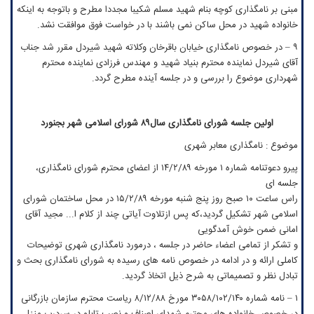
مبنی بر نامگذاری کوچه بنام شهید مسلم شکیبا مجددا مطرح و باتوجه به اینکه
خانواده شهید در محل ساکن نمی باشند با در خواست فوق موافقت نشد.
۹ – در خصوص نامگذاری خیابان باقرخان وکلاته شهید شیردل مقرر شد جناب
آقای شیردل نماینده محترم بنیاد شهید و مهندس فرزادی نماینده محترم
شهرداری موضوع را بررسی و در جلسه آینده مطرح گردد.
اولین جلسه شورای نامگذاری سال۸۹ شورای اسلامی شهر بجنورد
موضوع : نامگذاری معابر شهری
پیرو دعوتنامه شماره ۱ مورخه ۱۴/۲/۸۹ از اعضای محترم شورای نامگذاری،
جلسه ای
راس ساعت ۱۰ صبح روز پنج شنبه مورخه ۱۵/۲/۸۹ در محل ساختمان شورای
اسلامی شهر تشکیل گردید،که پس ازتلاوت آیاتی چند از کلام ا... مجید آقای
امانی ضمن خوش آمدگویی
و تشکر از تمامی اعضاء حاضر در جلسه ، درمورد نامگذاری شهری توضیحات
کاملی ارائه و در ادامه در خصوص نامه های رسیده به شورای نامگذاری بحث و
تبادل نظر و تصمیماتی به شرح ذیل اتخاذ گردید.
۱ – نامه شماره ۳۰۵۸/۱۰۲/۱۴۰ مورخ ۸/۱۲/۸۸ ریاست محترم سازمان بازرگانی
در خصوص خانواده های محترم شهدای اصناف و نصب تابلو در سردرب منزل