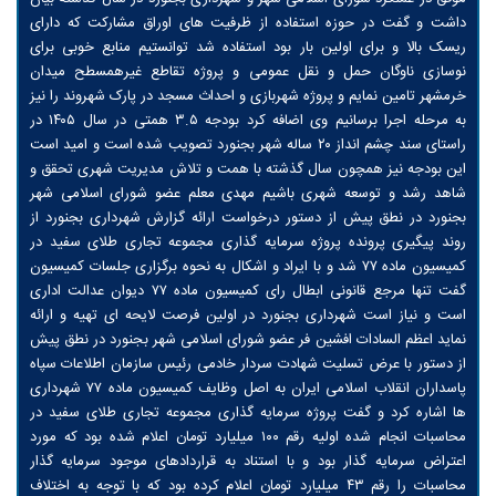
داشت و گفت در حوزه استفاده از ظرفیت های اوراق مشارکت که دارای
ریسک بالا و برای اولین بار بود استفاده شد توانستیم منابع خوبی برای
نوسازی ناوگان حمل و نقل عمومی و پروژه تقاطع غیرهمسطح میدان
خرمشهر تامین نمایم و پروژه شهربازی و احداث مسجد در پارک شهروند را نیز
به مرحله اجرا برسانیم وی اضافه کرد بودجه ۳.۵ همتی در سال ۱۴۰۵ در
راستای سند چشم انداز ۲۰ ساله شهر بجنورد تصویب شده است و امید است
این بودجه نیز همچون سال گذشته با همت و تلاش مدیریت شهری تحقق و
شاهد رشد و توسعه شهری باشیم مهدی معلم عضو شورای اسلامی شهر
بجنورد در نطق پیش از دستور درخواست ارائه گزارش شهرداری بجنورد از
روند پیگیری پرونده پروژه سرمایه گذاری مجموعه تجاری طلای سفید در
کمیسیون ماده ۷۷ شد و با ایراد و اشکال به نحوه برگزاری جلسات کمیسیون
گفت تنها مرجع قانونی ابطال رای کمیسیون ماده ۷۷ دیوان عدالت اداری
است و نیاز است شهرداری بجنورد در اولين فرصت لایحه ای تهیه و ارائه
نماید اعظم السادات افشین فر عضو شورای اسلامی شهر بجنورد در نطق پیش
از دستور با عرض تسلیت شهادت سردار خادمی رئیس سازمان اطلاعات سپاه
پاسداران انقلاب اسلامی ایران به اصل وظایف کمیسیون ماده ۷۷ شهرداری
ها اشاره کرد و گفت پروژه سرمایه گذاری مجموعه تجاری طلای سفید در
محاسبات انجام شده اولیه رقم ۱۰۰ میلیارد تومان اعلام شده بود که مورد
اعتراض سرمایه گذار بود و با استناد به قراردادهای موجود سرمایه گذار
محاسبات را رقم ۴۳ میلیارد تومان اعلام کرده بود که با توجه به اختلاف