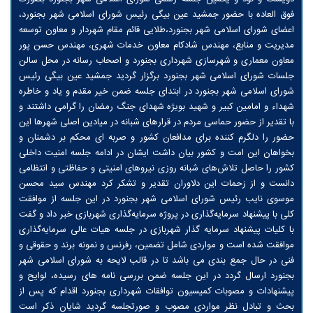
فوق العاده با حضور جمشید عین بیگی رئیس شورای اسلامی شهر بجنورد،
اعضای شورای اسلامی شهر بجنورد،طلایی قائم مقام شهردار و معاون توسعه
مدیریت و منابع، مهندس شادکام معاون خدمات شهری، مهندس حسن پور
معاون معماری و شهرسازی شهرداری بجنورد و اصحاب رسانه در محل سالن
جلسات شورای اسلامی شهر بجنورد برگزار گردید جمشید عین بیگی رئیس
شورای اسلامی شهر بجنورد در ابتدای جلسه ضمن خیر مقدم و یاد و خاطره
شهداء و امامین کبیر و شهید بویژه شهدای جنگ رمضان را گرامی داشتند و
با تقدیر از حضور حماسی مردم در قرارهای شبانه در میادین اصلی شهرها این
حضور را دلگرم کننده برای مدافعان کشور و صربه ای محکم بر دشمنان و
بخواهان این امت و کشور بیان داشت ایشان در ادامه جلسه امنیت داخلی
کشور را حاصل تلاش‌های شبانه روزی نیروهای امنیتی و حفاظتی و انتظامی
دانست و از زحمات این دلاوران تقدیر و تشکر کرد مهندس سید محسن
موسوی نایب رئیس شورای اسلامی شهر بجنورد در این جلسه از موافقت
کلی با پیشنهاد سرمایه‌گذاری در پروژه سرمایه‌گذاری شهربازی خبر داد و گفت
با کلیات پیشنهاد سرمایه گذار شهربازی در جلسه هیات عالی سرمایه‌گذاری
موافقت شده است و مواردی شامل تضمین، رفرنس و نمونه برند و حقوقی و
فنی در حال جمع بندی می باشد تا در قالب لایحه به شورای اسلامی شهر
بجنورد ارسال گردد در این جلسه ضمن بررسی نامه های رسیده، لوایح و
پیشنهادات و مصوبات کمیسیون توافقات شهرداری بجنورد اقدام که پس از
بحث و تبادل نظر مواردی مصوب و صورتجلسه گردید شایان ذکر است