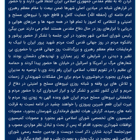
کردن که به نظام مقدس جمهوری اسلامی ایران اعتقاد قلبی دارند و با حضور
در قرارهای شبانه در میادین اصلی شهرها ضمن بیعت با مقام معظم رهبری
امام خامنه ای (حفظه الله) حمایت کامل و قاطع خود را نیروهای مسلح و
امنیتی و انتظامی که امروز با تمام قوا در همه جبهه ها و مرزهای هوایی و
دریایی با ابزارهای روز در حال دفاع مقدس هستند اعلام می دارند عین بیگی
رئیس شورای اسلامی شهر بجنورد در این جلسه با تشکر از حضور پرشور و
باشکوه مردم در روز جهانی قدس گفت مردم شهید پرور ایران با لبیک به
فرمایشات مقام معظم رهبری و بزرگداشت روز جهانی قدس با حضوری بی
نظیر و دیدنی در شرایطی که زیر بمباران و تهدیدهای دشمنان بودند با
شعارهای مرگ بر آمریکا و اسرائیل در خیابان ها حضور پیدا کردند و حماسه
ای عظیم را در تقویم انقلاب اسلامی ایران رقم زدند وی با توصیه به مدیران
شهرداری بجنورد درخوشروی با مردم برای حل مشکلات شهروندان از زحمات
و تلاش های بی وقفه و شبانه روزی نیروهای مسلح و امنیتی در دفاع از
حریم و کیان کشور تقدیر و تشکر کرد و ابراز امیدواری کرد با حضور مردم و
جانفشانی نیروهای مسلح مردم ایران طبق وعده الهی به زودی زود مردم با
غیرت ایران طعم شیرین پیروزی را خواهند چشید در ادامه نسبت به قرائت
نامه های رسیده، گزارش هیات تطبیق فرمانداری شهرستان بجنورد، مصوبات
کمیسیون های تخصصی شورای اسلامی شهر بجنورد و مصوبات کمیسیون
توافقات شهرداری بجنورد اقدام که پس از بحث و تبادل نظر مواردی مصوب و
صورتجلسه گردید شایان ذکر است دویست و نودمین جلسه رسمی شورای
اسلامی شهر بجنورد در یک بخش و بصورت علنی و فوق العاده برگزار شد