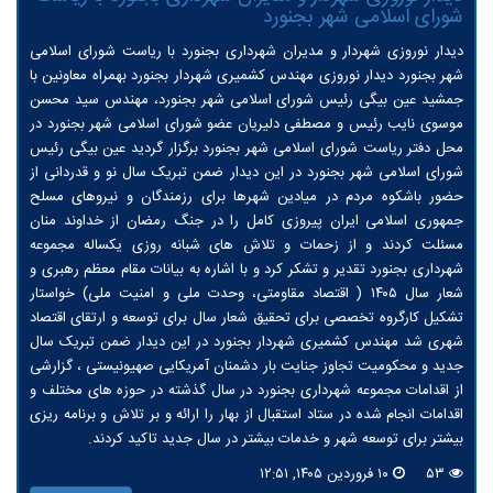
شورای اسلامی شهر بجنورد
دیدار نوروزی شهردار و مدیران شهرداری بجنورد با ریاست شورای اسلامی
شهر بجنورد دیدار نوروزی مهندس کشمیری شهردار بجنورد بهمراه معاونین با
جمشيد عین بیگی رئیس شورای اسلامی شهر بجنورد، مهندس سید محسن
موسوی نایب رئیس و مصطفی دلیریان عضو شورای اسلامی شهر بجنورد در
محل دفتر ریاست شورای اسلامی شهر بجنورد برگزار گردید عین بیگی رئیس
شورای اسلامی شهر بجنورد در این دیدار ضمن تبریک سال نو و قدردانی از
حضور باشکوه مردم در میادین شهرها برای رزمندگان و نیروهای مسلح
جمهوری اسلامی ایران پیروزی کامل را در جنگ رمضان از خداوند منان
مسئلت کردند و از زحمات و تلاش های شبانه روزی یکساله مجموعه
شهرداری بجنورد تقدیر و تشکر کرد و با اشاره به بیانات مقام معظم رهبری و
شعار سال ۱۴۰۵ ( اقتصاد مقاومتی، وحدت ملی و امنیت ملی) خواستار
تشکیل کارگروه تخصصی برای تحقیق شعار سال برای توسعه و ارتقای اقتصاد
شهری شد مهندس کشمیری شهردار بجنورد در این دیدار ضمن تبریک سال
جدید و محکومیت تجاوز جنایت بار دشمنان آمریکایی صهیونیستی ، گزارشی
از اقدامات مجموعه شهرداری بجنورد در سال گذشته در حوزه های مختلف و
اقدامات انجام شده در ستاد استقبال از بهار را ارائه و بر تلاش و برنامه ریزی
بیشتر برای توسعه شهر و خدمات بیشتر در سال جدید تاکید کردند.
۵۳
۱۰ فروردین ۱۴۰۵, ۱۲:۵۱