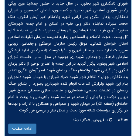
شورای نامگذاری شهر بجنورد در سال جدید با حضور جمشید عین بیگی
رئیس شورای اسلامی شهر بجنورد و کمیسیون، اعضای کمیسیون و شورای
نامگذاری، پژمان لنگری پدر گرامی شهید والامقام امیر آرمان لنگری، ملک‌
محمد علیزاده نماینده دفتر ولی فقیه در استان و امام جمعه شهرستان
بجنورد، آرین فر نماینده فرمانداری شهرستان بجنورد، هاشمی نماینده اداره
کل پست، حجت الاسلام و المسلمین بداریه نماینده سازمان تبلیغات اسلامی
استان خراسان شمالی، موفق رئیس سازمان فرهنگی واجتماعی، زیبایی
سرپرست اداره سیما و منظر شهری و عذرا دوست زاده رئیس اداره فرهنگی
سازمان فرهنگی واجتماعی شهرداری بجنورد در محل سالن جلسات شورای
اسلامی شهر بجنورد برگزار گردید در این جلسه با اهدای لوحی از دکتر پژمان
لنگری پدر گرامی شهید والامقام جنگ رمضان شهید امیر آرمان لنگری تقدیر
و نامگذاری چهارراه تقاطع بلوار شهید صیاد شیرازی با خیابان شهید دلجویان
بنام این شهید وگزارش اقدامات انجام شده شهرداری بجنورد از ابتدای جنگ
رمضان در تبلیغات محیطی، فضاسازی و مناسب سازی محیطی سطح شهر،
برپایی موکب و پذیرایی از مردم در مراسم شبانه راهپیمایی و بیعت با امام
خامنه‌ای (حفظه الله) در میدان شهید و همراهی و همکاری با ادارات و نهادها
در برگزاری مراسمات شبانه مورد بحث و تبادل نظر و بررسی قرار گرفت
۵۴
۱۱ فروردین ۱۴۰۵, ۱۵:۰۱
ادامه مطلب