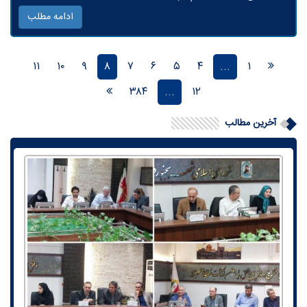
ادامه مطلب
۱۱
۱۰
۹
۸
۷
۶
۵
۴
...
۱
۳۸۴
...
۱۲
آخرین مطالب