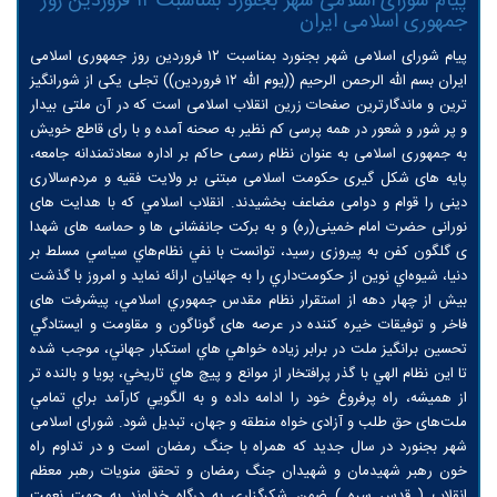
پیام شورای اسلامی شهر بجنورد بمناسبت ۱۲ فروردین روز
جمهوری اسلامی ایران
پیام شورای اسلامی شهر بجنورد بمناسبت ۱۲ فروردین روز جمهوری اسلامی
ایران بسم الله الرحمن الرحیم ((يوم الله ۱۲ فروردين)) تجلی یکی از شورانگیز
ترین و ماندگارترین صفحات زرین انقلاب اسلامی است که در آن ملتی بیدار
و پر شور و شعور در همه پرسی کم نظیر به صحنه آمده و با رای قاطع خویش
به جمهوری اسلامی به عنوان نظام رسمی حاکم بر اداره سعادتمندانه جامعه،
پایه های شکل گیری حکومت اسلامی مبتنی بر ولایت فقیه و مردم‌سالاری
دینی را قوام و دوامی مضاعف بخشیدند. انقلاب اسلامي که با هدایت های
نورانی حضرت امام خمینی(ره) و به برکت جانفشانی ها و حماسه های شهدا
ی گلگون کفن به پیروزی رسید، توانست با نفي نظام‌هاي سياسي مسلط بر
دنيا، شيوه‌اي نوين از حكومت‌داري را به جهانيان ارائه نماید و امروز با گذشت
بيش از چهار دهه از استقرار نظام مقدس جمهوري اسلامي، پيشرفت های
فاخر و توفيقات خیره کننده در عرصه های گوناگون و مقاومت و ايستادگي
تحسين برانگيز ملت در برابر زياده خواهي هاي استكبار جهاني، موجب شده
تا اين نظام الهي با گذر پرافتخار از موانع و پيچ هاي تاريخي، پويا و بالنده تر
از هميشه، راه پرفروغ خود را ادامه داده و به الگويي کارآمد براي تمامي
ملت‌های حق طلب و آزادی خواه منطقه و جهان، تبديل شود. شورای اسلامی
شهر بجنورد در سال جدید که همراه با جنگ رمضان است و در تداوم راه
خون رهبر شهیدمان و شهیدان جنگ رمضان و تحقق منویات رهبر معظم
انقلاب ( قدس سره ) ضمن شکرگزاری به درگاه خداوند به جهت نعمت