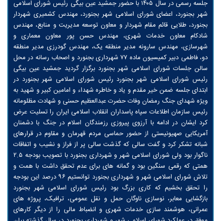
جلسه رسمی در سال ۱۴۰۵ با حضور جمشید عین بیگی رئیس شورای اسلامی
شهر بجنورد، اعضای شورای اسلامی شهر بجنورد، مهندس کشمیری شهردار
بجنورد، طلایی قائم مقام شهردار و معاون توسعه مدیریت و منابع، مهندس
شادکام معاون خدمات شهری، مهندس حسن پور معاون معماری و
شهرسازی، مهندس سارونه مدیر منطقه یک، مهندس گودرزی مدیر منطقه
دو، فاطمی دبیر کمیسیون ماده ۷۷ شهرداری بجنورد و اصحاب رسانه در محل
سالن جلسات شورای اسلامی شهر بجنورد برگزار گردید جمشید عین بیگی
رئیس شورای اسلامی شهر بجنورد رئیس شورای اسلامی شهر بجنورد در
ابتدای جلسه ضمن خیر مقدم و یاد و خاطره شهداء و امامین کبیر و شهید به
ویژه شهدای جنگ رمضان وفات حضرت عبدالعظیم حسنی و شهادت مظلومانه
رئیس سازمان اطلاعات سپاه پاسداران انقلاب اسلامی ایران را تسلیت عرض
کرد ایشان در ادامه با آرزوی پیروزی رزمندگان اسلام در جنگ با دشمنان
آمریکایی صهیونیستی از حضور حماسی مردم قهرمان و مقاوم در قرارهای
شبانه تشکر کرد و گفت سالی که گذشت سالی پر از فراز و نشیب و اتفاقات
ناگوار بود ولی شورای اسلامی شهر و شهرداری بجنورد با تصویب بودجه ۲.۵
همتی که رقمی سنگین بود و گمانه های برای عدم تحقق داشت با همت و
تلاش شورای اسلامی شهر و شهرداری بجنورد توانستیم ۹۶ درصد این بودجه
را تحقق بخشیم که کاری بزرگ بود رئیس‌ شورای اسلامی شهر بجنورد
بازگشایی معابر، نوسازی ناوگان حمل و نقل عمومی، ترافیک، پروژه های
عمرانی، هوشمند سازی خدمات شهری و انضباط مالی را از دیگر کارهای
موفق در عملکرد شورای اسلامی شهر و شهرداری بجنورد در سال گذشته بیان