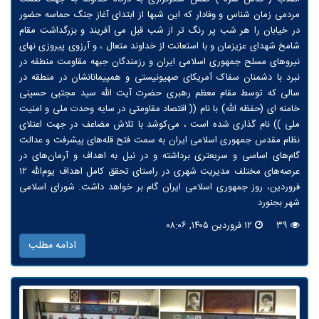
مردمی زمان شناس و وفادار که این شبها از ابتدای آغاز جنگ حماسه حضور
در خیابان را هر شب پر رنگ تر از شب قبل می آفریند و بزرگداشت مقام
شامخ شهدای عزیزمان و با استعانت از خداوند متعال ، و آرزوی پیروزی نهای
نیروهای مسلح جمهوری اسلامی ایران و رزمندگان جبهه مقاومت منطقه در
نبرد با دشمنان سفاک آمریکای صهیونیستی و همپیمانانشان در منطقه در
سالی که توسط مقام معظم رهبری حضرت آیت الله سید مجتبی حسینی
خامنه ای (حفظه الله) با نام (( اقتصاد مقاومتی در سایه وحدت ملی و امنیت
ملی )) نام گذاری شده است ، می‌کوشد با تلاش مضاعف در جهت اعتلای
نظام مقدس جمهوری اسلامی ایران به سمت فتح قله‌های پیشرفت و عدالت
گام‌های اساسی و سریعتری برداشته و در نیل به اهداف و آرمان‌های در
عرصه‌های مختلف مدیریت شهری در راستای تحقق کامل اهداف یوم‌الله ۱۲
فروردین، روز جمهوری اسلامی ایران گام بر خواهد داشت. شورای اسلامی
شهر بجنورد
۳۹
۱۲ فروردین ۱۴۰۵, ۰۸:۰۶
ادامه مطلب