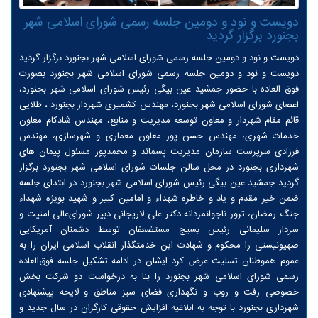
دویست و نود و دومین جلسه رسمی شورای اسلامی شهر
بجنورد برگزار گردید
دویست و نود و دومین جلسه رسمی شورای اسلامی شهر بجنورد برگزار گردید
دویست و نود و دومین جلسه رسمی شورای اسلامی شهر بجنورد بصورت
فوق العاده با حضور جمشید عین بیگی رئیس شورای اسلامی شهر بجنورد،
اعضای شورای اسلامی شهر بجنورد، مهندس کشمیری شهردار بجنورد ، طلایی
قائم مقام شهردار و معاون توسعه مدیریت و منابع، مهندس شادکام معاون
خدمات شهری، مهندس حسن پور معاون معماری و شهرسازی، مهندس
فرزادی سرپرست سازمان مدیریت پسماند و محمدپور مسئول پیمان های
شهرداری بجنورد در محل سالن جلسات شورای اسلامی شهر بجنورد برگزار
گردید جمشید عین بیگی رئیس شورای اسلامی شهر بجنورد در ابتدای جلسه
ضمن خیر مقدم و یاد و خاطره شهداء و امامین کبیر و شهید بویژه شهداء
جنگ رمضان، ترور ناجوانمردانه دکتر علی لاريجانی دبیر شورای‌عالی امنیت و
سردار سلیمانی رئیس بسیج مستضعفان توسط دشمنان آمریکایی
صهیونیستی را محکوم و شهادت این خدمتگذار انقلاب اسلامی ایران را به
عموم هموطنان تسلیت عرض کرد ایشان در ادامه تشکیل جلسه فوق‌العاده
رسمی شورای اسلامی شهر بجنورد را بنا به درخواست دو شرکت بخش
خصوصی رفت و روب و نگهداری فضای سبز مناطق و لایحه پیشنهادی
شهرداری بجنورد با توجه به ابلاغیه افزایش حقوقی کارگران در سال جدید و