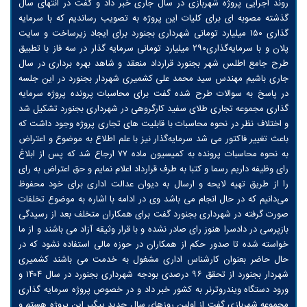
روند اجرایی پروژه شهربازی در سال جاری خبر داد و گفت در انتهای سال
گذشته مصوبه ای برای کلیات این پروژه به تصویب رساندیم که با سرمایه
گذاری ۱۵۰ میلیارد تومانی شهرداری بجنورد برای ایجاد زیرساخت و سایت
پلان و با سرمایه‌گذاری۲۹۰ میلیارد تومانی سرمایه گذار در سه فاز با تطبیق
طرح جامع اطلس شهر بجنورد قرارداد منعقد و شاهد بهره برداری در سال
جاری باشیم مهندس سید محمد علی کشمیری شهردار بجنورد در این جلسه
در پاسخ به سوالات طرح شده گفت برای محاسبات پرونده پروژه سرمایه
گذاری مجموعه تجاری طلای سفید کارگروهی در شهرداری بجنورد تشکیل شد
و اختلاف نظر در نحوه محاسبات با قابلیت های تجاری پروژه وجود داشت که
باعث تغییر فاکتور می شد سرمایه‌گذار نیز با علم اطلاع به موضوع و اعتراض
به نحوه محاسبات پرونده به کمیسیون ماده ۷۷ ارجاع شد که پس از ابلاغ
رای وظیفه داریم رسما و کتبا به طرف قرارداد اعلام نمایم و حق اعتراض به رای
را از طریق تهیه لایحه و ارسال به دیوان عدالت اداری برای خود محفوظ
می‌دانیم که در حال انجام می باشد وی در ادامه با اشاره به موضوع تخلفات
صورت گرفته در شهرداری بجنورد گفت برای همکاران متخلف بعد از رسیدگی
بازپرسی در دادسرا هنوز رای صادر نشده و با قرار وثیقه آزاد می باشند و از ما
خواسته شده تا صدور حکم از همکاران در حوزه مالی استفاده نشود که در
حال حاضر بعنوان کارشناس اداری مشغول به خدمت می باشند کشمیری
شهردار بجنورد از تحقق ۹۶ درصدی بودجه شهرداری بجنورد در سال ۱۴۰۴ و
ورود دستگاه ویندروترنر به کشور خبر داد و در خصوص پروژه سرمایه گذاری
مجموعه شهربازی گفت از اولین روزهای سال جدید پیگیر این پروژه هستم و