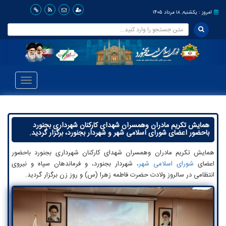
امروز : یکشنبه, ۱۸ مرداد ۱۴۰۵
Toggle
avigation
همایش تکریم مادران وهمسران شهدای کارکنان شهرداری بجنورد
باحضور اعضای شورای اسلامی شهر و شهردار بجنورد، برگزار گردید.
همایش تکریم مادران وهمسران شهدای کارکنان شهرداری بجنورد باحضور
اعضای
شورای اسلامی شهر
، شهردار بجنورد، و فرماندهان سپاه و نیروی
انتظامی در سالروز ولادت حضرت فاطمه زهرا (س) و روز زن برگزار گردید.